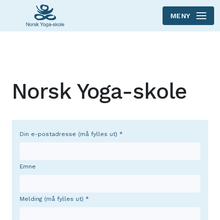
MENY
Skip to main content
Norsk Yoga-skole
Din e-postadresse (må fylles ut)
Emne
Melding (må fylles ut)