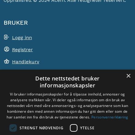
Opphavsrett © 2024 Acem. Alle rettigheter reservert.
BRUKER
Logg inn
Registrer
Handlekurv
×
Dette nettstedet bruker
informasjonskapsler
ACEM VERDEN OVER
Vi bruker informasjonskapsler for å tilpasse innhold, annonser og
analysere trafikken vår. Vi deler også informasjon om din bruk av
nettstedet vårt med våre annonserings- og analysepartnere som kan
VELG LAND
kombinere den med annen informasjon du har gitt dem eller som de
Yoga
har samlet inn fra din bruk av tjenestene deres.
Personvernerklæring
STRENGT NØDVENDIG
YTELSE