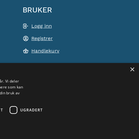
BRUKER
Logg inn
Registrer
Handlekurv
×
ACEM VERDEN OVER
r. Vi deler
tnere som kan
din bruk av
VELG LAND
Yoga
ET
UGRADERT