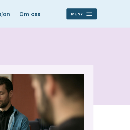
sjon
Om oss
MENY