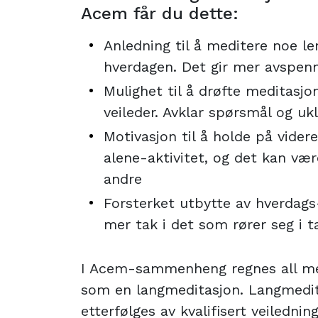
Acem får du dette:
Anledning til å meditere noe le
hverdagen. Det gir mer avspenn
Mulighet til å drøfte meditasj
veileder. Avklar spørsmål og uk
Motivasjon til å holde på vider
alene-aktivitet, og det kan væ
andre
Forsterket utbytte av hverdags
mer tak i det som rører seg i
I Acem-sammenheng regnes all me
som en langmeditasjon. Langmedita
etterfølges av kvalifisert veilednin