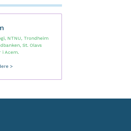
em
logi, NTNU, Trondheim
odbanken, St. Olavs
r i Acem.
dere >