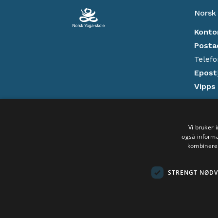
Norsk
Konto
Posta
Telefo
Epost
Vipps
Kont
Vi bruker 
Donas
også informa
Sosiale medier:
kombinere 
Perso
Opphav
STRENGT NØD