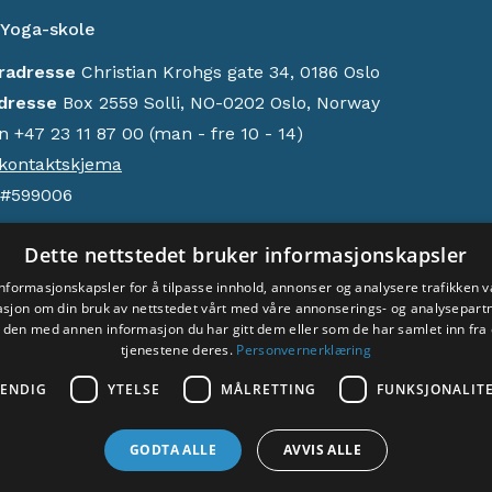
 Yoga-skole
radresse
Christian Krohgs gate 34, 0186 Oslo
dresse
Box 2559 Solli, NO-0202 Oslo, Norway
n +47 23 11 87 00 (man - fre 10 - 14)
kontaktskjema
#599006
onummer
6026 05 04021
Dette nettstedet bruker informasjonskapsler
informasjonskapsler for å tilpasse innhold, annonser og analysere trafikken vå
joner
sjon om din bruk av nettstedet vårt med våre annonserings- og analysepar
den med annen informasjon du har gitt dem eller som de har samlet inn fra 
nvern
tjenestene deres.
Personvernerklæring
srett © 2024 Acem. Alle rettigheter reservert.
VENDIG
YTELSE
MÅLRETTING
FUNKSJONALIT
GODTA ALLE
AVVIS ALLE