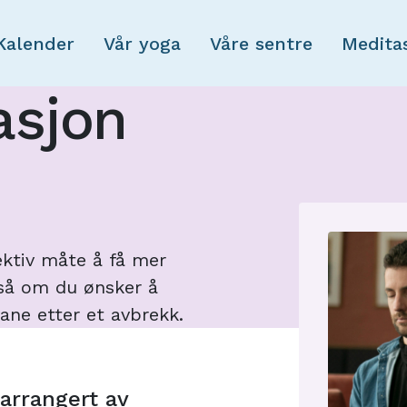
Skip to main content
Kalender
Vår yoga
Våre sentre
Medita
asjon
ektiv måte å få mer
gså om du ønsker å
ane etter et avbrekk.
arrangert av