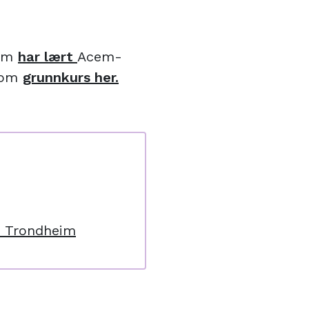
som
har lært
Acem-
s om
grunnkurs her.
m Trondheim