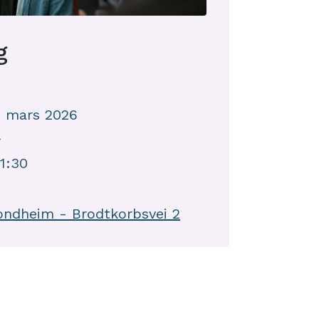
g
. mars 2026
T
21:30
ndheim - Brodtkorbsvei 2