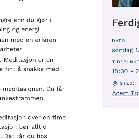
ngre enn du gjør i
Ferdi
ing og energi
onen med en erfaren
DATO
larheter
søndag 1
e. Meditasjon er en
TIDSPUNK
re fint å snakke med
18:30 - 
STED:
-meditasjonen. Du får
Acem Tro
 tankestrømmen
ditasjon over en time
sjon bør alltid
g. Det får du hos