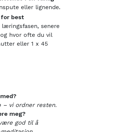
spute eller lignende.
 for best
i læringsfasen, senere
 og hvor ofte du vil
utter eller 1 x 45
e med?
 – vi ordner resten.
rere meg?
være god til å
-meditasjon.