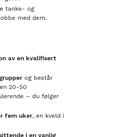
e tanke- og
 jobbe med dem.
n av en kvalifisert
 grupper
og består
ren 20-50
ulerende – du følger
er fem uker
, en kveld i
ittende i en vanlig