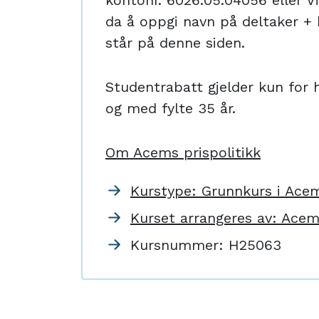
kontonr. 6026.05.04056 eller 
da å oppgi navn på deltaker 
står på denne siden.
Studentrabatt gjelder kun for h
og med fylte 35 år.
Om Acems prispolitikk
Kurstype: Grunnkurs i Ace
Kurset arrangeres av: Ace
Kursnummer:
H25063