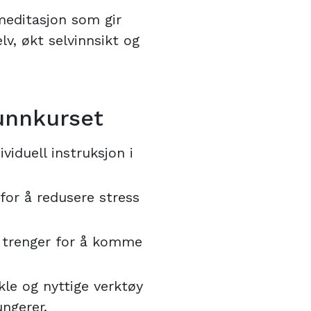
editasjon som gir
v, økt selvinnsikt og
unnkurset
viduell instruksjon i
for å redusere stress
 trenger for å komme
le og nyttige verktøy
ngerer.