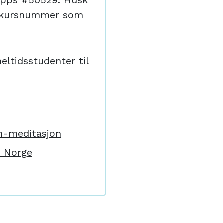
Vipps #50529. Husk
+ kursnummer som
eltidsstudenter til
m-meditasjon
m Norge