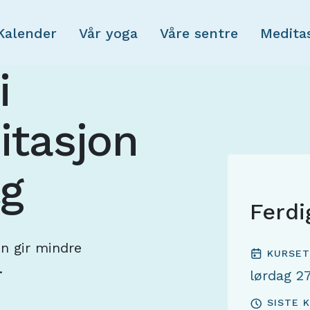
Skip to main content
Kalender
Vår yoga
Våre sentre
Medita
i
tasjon
lg
Ferdi
n gir mindre
KURSET
.
lørdag 2
SISTE 