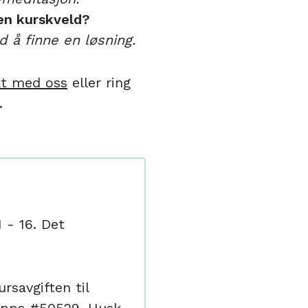
en kurskveld?
d å finne en løsning.
kt med oss
eller ring
.
1 - 16. Det
rsavgiften til