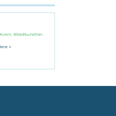
 Acem. Billedkunstner.
dere >