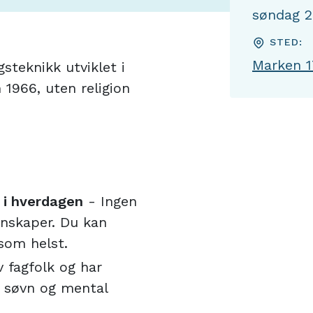
søndag 2
STED:
Marken 1
teknikk utviklet i
 1966, uten religion
 i hverdagen
- Ingen
unnskaper. Du kan
som helst.
v fagfolk og har
, søvn og mental