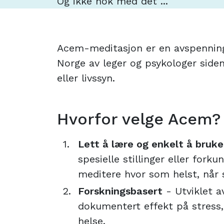
Og ikke nok med det ...
Acem-meditasjon er en avspennings
Norge av leger og psykologer siden
eller livssyn.
Hvorfor velge Acem?
Lett å lære og enkelt å bruke
spesielle stillinger eller fork
meditere hvor som helst, når 
Forskningsbasert
- Utviklet a
dokumentert effekt på stress
helse.